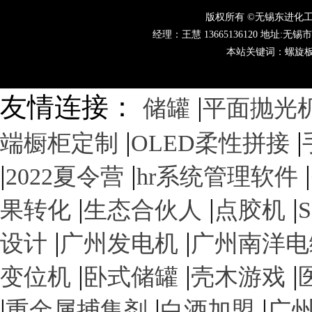
版权所有 ©无锡东进化
经理：王慧 13665136120 地址:无锡市
本站关键词：螺旋
友情连接：
|
储罐
平面抛光
|
|
端橱柜定制
OLED柔性拼接
|
|
|
2022夏令营
hr系统管理软件
|
|
|
果转化
生态合伙人
点胶机
S
|
|
设计
广州发电机
广州南洋电
|
|
|
变位机
卧式储罐
壳木游戏
|
|
|
重金属捕集剂
白酒加盟
广